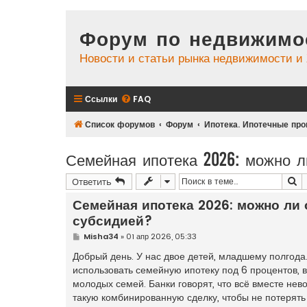
Форум по недвижимо
Новости и статьи рынка недвижимости 
Ссылки
FAQ
Список форумов
Форум
Ипотека. Ипотечные пр
Семейная ипотека 2026: можно л
П
Ответить
Семейная ипотека 2026: можно ли
субсидией?
С
Misha34
»
01 апр 2026, 05:33
о
о
Добрый день. У нас двое детей, младшему полгода
б
использовать семейную ипотеку под 6 процентов, 
щ
е
молодых семей. Банки говорят, что всё вместе не
н
такую комбинированную сделку, чтобы не потерять 
и