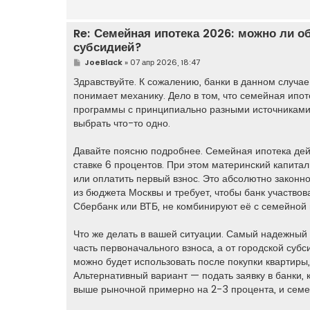
е
Re: Семейная ипотека 2026: можно ли о
субсидией?
С
JoeBlack
»
07 апр 2026, 18:47
о
о
Здравствуйте. К сожалению, банки в данном случае
б
понимает механику. Дело в том, что семейная ипо
щ
е
программы с принципиально разными источниками
н
выбрать что-то одно.
и
е
Давайте поясню подробнее. Семейная ипотека дейст
ставке 6 процентов. При этом материнский капита
или оплатить первый взнос. Это абсолютно законн
из бюджета Москвы и требует, чтобы банк участвов
Сбербанк или ВТБ, не комбинируют её с семейной
Что же делать в вашей ситуации. Самый надежный 
часть первоначального взноса, а от городской суб
можно будет использовать после покупки квартиры,
Альтернативный вариант — подать заявку в банки, 
выше рыночной примерно на 2-3 процента, и семей