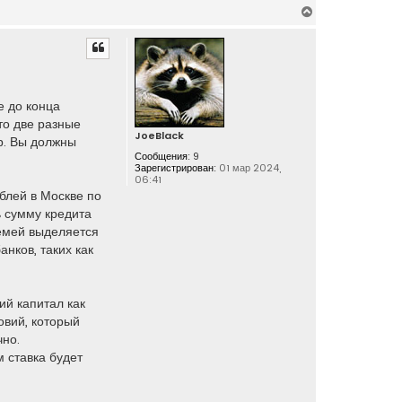
В
е
р
н
у
т
е до конца
ь
то две разные
с
JoeBlack
я
р. Вы должны
Сообщения:
9
к
Зарегистрирован:
01 мар 2024,
н
06:41
а
блей в Москве по
ч
ь сумму кредита
а
семей выделяется
л
нков, таких как
у
ий капитал как
овий, который
чно.
 ставка будет