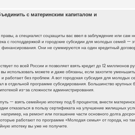
бъединить с материнским капиталом и
 правы, а специалист соцзащиты вас ввел в заблуждение или сам н
тека с господдержкой и городские субсидии для молодых семей — э
 финансирования. Они не суммируются на один кредитный догово
вует по всей России и позволяет взять кредит до 12 миллионов ру
л вы использовать можете и даже обязаны, если захотите уменьшит
о и работает без проблем. А вот городская субсидия для молодых 
ал в отдельной программе субсидирования. Большинство крупных ба
 ипотекой из-за сложности администрирования.
путь — взять семейную ипотеку под 6 процентов, внести материнск
сидии отказаться в пользу сертификата на улучшение жилищных усл
 например, на ремонт или погашение части основного долга досро
которые работают по программе «Молодая семья» от города, но там
ную ипотеку вы уже не получите.