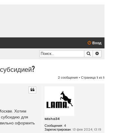
Вход
Поиск
Расширенный по
 субсидией?
2 сообщения • Страница
1
из
1
Москве. Хотим
ю субсидию для
Misha34
равильно оформить
Сообщения:
4
Зарегистрирован:
13 фев 2024, 13:19