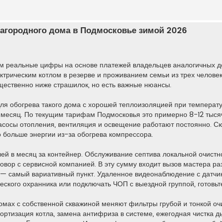
загородного дома в Подмосковье зимой 2026
ем реальные цифры на основе платежей владельцев аналогичных до
ектрическим котлом в резерве и проживанием семьи из трех челове
ущественно ниже страшилок, но есть важные нюансы.
Для обогрева такого дома с хорошей теплоизоляцией при температ
в месяц. По текущим тарифам Подмосковья это примерно 8-12 тыся
насосы отопления, вентиляция и освещение работают постоянно. С
о больше энергии из-за обогрева компрессора.
ей в месяц за контейнер. Обслуживание септива локальной очистн
говор с сервисной компанией. В эту сумму входит вызов мастера ра
 — самый вариативный пункт. Удаленное видеонаблюдение с датч
еского охранника или подключать ЧОП с выездной группой, готовьт
 домах с собственной скважиной меняют фильтры грубой и тонкой оч
мортизация котла, замена антифриза в системе, ежегодная чистка 