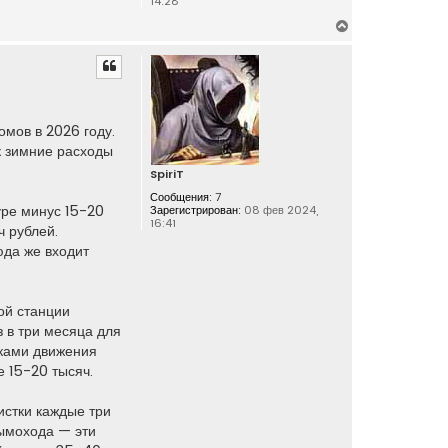
14:28
В
е
р
н
у
т
мов в 2026 году.
ь
к зимние расходы
с
я
SpiriT
к
Сообщения:
7
н
уре минус 15-20
Зарегистрирован:
08 фев 2024,
16:41
а
ч рублей.
ч
юда же входит
а
л
у
ой станции
з в три месяца для
иками движения
е 15-20 тысяч.
истки каждые три
дымохода — эти