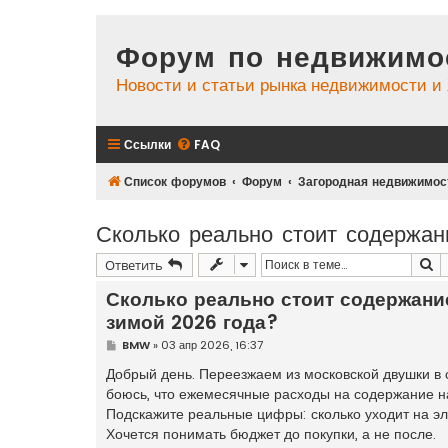
Форум по недвижимо
Новости и статьи рынка недвижимости 
Ссылки
FAQ
Список форумов
Форум
Загородная недвижимос
Сколько реально стоит содержан
П
Ответить
Сколько реально стоит содержани
зимой 2026 года?
С
BMW
»
03 апр 2026, 16:37
о
о
Добрый день. Переезжаем из московской двушки в 
б
боюсь, что ежемесячные расходы на содержание н
щ
е
Подскажите реальные цифры: сколько уходит на эле
н
Хочется понимать бюджет до покупки, а не после.
и