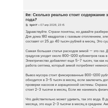
е
Re: Сколько реально стоит содержание 
года?
С
SpiriT
»
07 апр 2026, 23:15
о
о
Здравствуйте. Страхи понятны, но давайте разбер
б
Для дома 180 квадратов с газовым отоплением, эл
щ
е
составят от 25 до 40 тысяч рублей в месяц. Это с
н
и
е
Самая большая статья расходов зимой — это газ. 
градусов уходит около 800-1200 кубометров газа 
Электричество добавляет еще 5-7 тысяч, так как 
работа септика, который зимой потребляет немног
Вывоз мусора стоит фиксированные 800-1200 рубл
обходится в 3-5 тысяч в месяц, если заключить до
проверки насосов и аэрационной системы. Охрана
стоит 2-3 тысячи в месяц. Если же нанимать физич
Что действительно может удивить, так это вода. В
месяца, это еще 2-3 тысячи в месяц в среднем. А