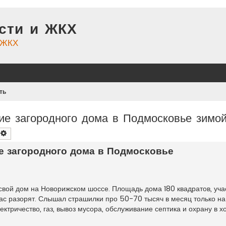
сти и ЖКХ
и ЖКХ
ть
ие загородного дома в Подмосковье зимой
оиск
Расширенный поиск
е загородного дома в Подмосковье
свой дом на Новорижском шоссе. Площадь дома 180 квадратов, учас
ас разорят. Слышал страшилки про 50-70 тысяч в месяц только на
ктричество, газ, вывоз мусора, обслуживание септика и охрану в х