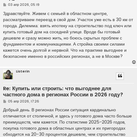
С
03 апр 2026, 05:19
о
о
Здравствуйте. Живем с семьей в областном центре,
б
рассматриваем переезд в свой дом. Участок уже есть в 30 км от
щ
е
города. Дилемма: взять ипотеку на строительство под ключ или
н
купить готовый дом на соседней улице. Вроде бы готовый
и
е
дешевле и сразу можно жить, но боюсь скрытых проблем с
фундаментом и коммуникациями. А стройка своими силами
кажется очень долгой и нервной. Что на практике выгоднее и
безопаснее именно в российских регионах, а не в Москве?
Listerin
Re: Купить или строить: что выгоднее для
частного дома в регионах России в 2026 году?
С
05 апр 2026, 17:26
о
о
Добрый день. В регионах России ситуация кардинально
б
отличается от столичной, и здесь у готового дома часто больше
щ
е
преимуществ, чем кажется. По статистике 2025-2026 годов,
н
покупка готового дома в областных центрах и их пригородах
и
е
обходится на 20-30 процентов дешевле, чем строительство