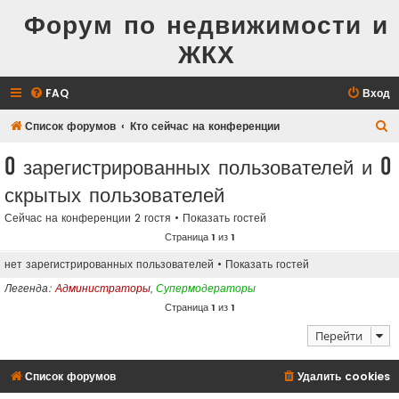
Форум по недвижимости и
ЖКХ
FAQ
Вход
П
Список форумов
Кто сейчас на конференции
о
0 зарегистрированных пользователей и 0
и
скрытых пользователей
с
к
Сейчас на конференции 2 гостя •
Показать гостей
Страница
1
из
1
нет зарегистрированных пользователей •
Показать гостей
Легенда:
Администраторы
,
Супермодераторы
Страница
1
из
1
Перейти
Список форумов
Удалить cookies