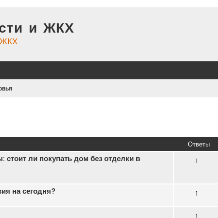
сти и ЖКХ
и ЖКХ
овья
иренный поиск
Ответы
 стоит ли покупать дом без отделки в
1
ия на сегодня?
1
1