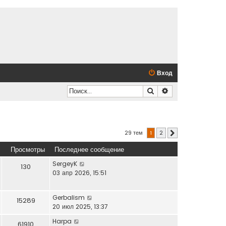
Вход
Поиск
Расширенный по
29 тем
1
2
След.
Просмотры
Последнее сообщение
SergeyK
130
03 апр 2026, 15:51
Gerbalism
15289
20 июл 2025, 13:37
Harpa
61910