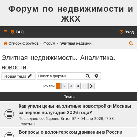
Форум по недвижимости и
ЖКХ
FAQ
Вход
П
Список форумов
Форум
Элитная недвижимость. Аналитика, новости
о
Элитная недвижимость. Аналитика,
и
новости
с
к
Поиск
Расширенный поис
Новая тема
125 тем
1
2
3
4
5
След.
Темы
Как упали цены на элитные новостройки Москвы
за первое полугодие 2026 года?
Последнее сообщение
Small97
«
04 апр 2026, 17:33
Ответы:
1
Вопросы о волонтерском движении в России