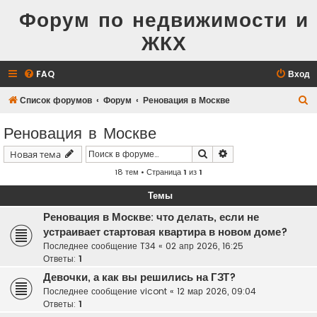
Форум по недвижимости и
ЖКХ
FAQ
Вход
П
Список форумов
Форум
Реновация в Москве
о
Реновация в Москве
и
Поиск
Расширенный поис
Новая тема
с
18 тем • Страница
1
из
1
к
Темы
Реновация в Москве: что делать, если не
устраивает стартовая квартира в новом доме?
Последнее сообщение
T34
«
02 апр 2026, 16:25
Ответы:
1
Девочки, а как вы решились на ГЗТ?
Последнее сообщение
vicont
«
12 мар 2026, 09:04
Ответы:
1