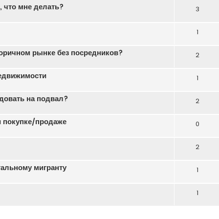
 что мне делать?
3
1
торичном рынке без посредников?
2
недвижимости
1
ндовать на подвал?
2
 покупке/продаже
0
2
гальному мигранту
1
1