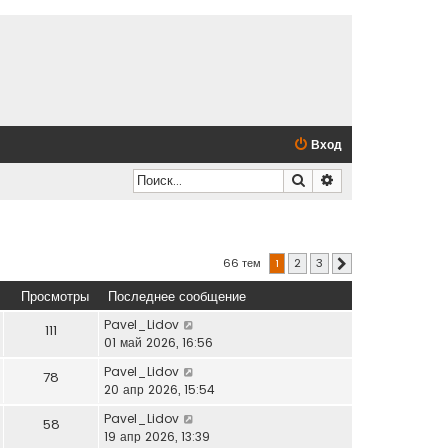
Вход
Поиск
Расширенный по
66 тем
1
2
3
След.
Просмотры
Последнее сообщение
Pavel_Lidov
111
01 май 2026, 16:56
Pavel_Lidov
78
20 апр 2026, 15:54
Pavel_Lidov
58
19 апр 2026, 13:39