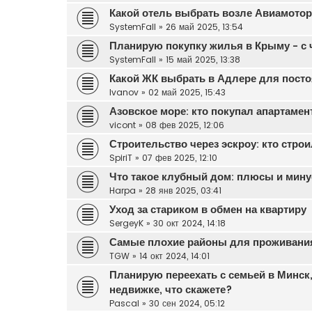
Какой отель выбрать возле Авиамото
SystemFall
»
26 май 2025, 13:54
Планирую покупку жилья в Крыму - с 
SystemFall
»
15 май 2025, 13:38
Какой ЖК выбрать в Адлере для пост
Ivanov
»
02 май 2025, 15:43
Азовское море: кто покупал апартаме
vicont
»
08 фев 2025, 12:06
Строительство через эскроу: кто стро
SpiriT
»
07 фев 2025, 12:10
Что такое клубный дом: плюсы и мину
Harpa
»
28 янв 2025, 03:41
Уход за стариком в обмен на квартиру
SergeyK
»
30 окт 2024, 14:18
Самые плохие районы для проживани
TGW
»
14 окт 2024, 14:01
Планирую переехать с семьей в Минск
недвижке, что скажете?
Pascal
»
30 сен 2024, 05:12