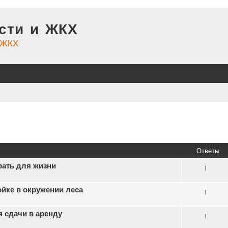
сти и ЖКХ
и ЖКХ
иренный поиск
Ответы
ать для жизни
1
ойке в окружении леса
1
я сдачи в аренду
1