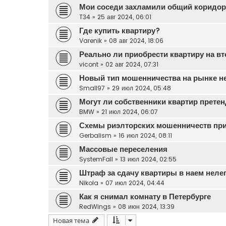
Мои соседи захламили общий коридор,
T34
»
25 авг 2024, 06:01
Где купить квартиру?
Varenik
»
08 авг 2024, 18:06
Реально ли приобрести квартиру на в
vicont
»
02 авг 2024, 07:31
Новый тип мошенничества на рынке 
Small97
»
29 июл 2024, 05:48
Могут ли собственники квартир прете
BMW
»
21 июл 2024, 06:07
Схемы риэлторских мошенничеств при
Gerbalism
»
16 июл 2024, 08:11
Массовые переселения
SystemFall
»
13 июл 2024, 02:55
Штраф за сдачу квартиры в наем неле
Nikola
»
07 июл 2024, 04:44
Как я снимал комнату в Петербурге
RedWings
»
08 июн 2024, 13:39
Новая тема