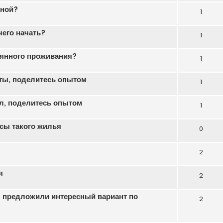
рной?
1
чего начать?
1
оянного проживания?
1
нты, поделитесь опытом
1
ил, поделитесь опытом
1
сы такого жилья
0
2
я
2
, предложили интересный вариант по
2