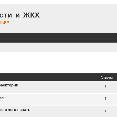
сти и ЖКХ
и ЖКХ
иренный поиск
Ответы
раектории
1
ми
1
ю с чего начать
1