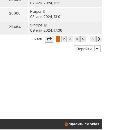
07 июн 2024, 11:15
Harpa
20060
03 июн 2024, 13:01
Sinaps
22464
09 май 2024, 17:38
Страница
1
из
8
196 тем
1
2
3
4
5
…
8
След.
Перейти
Удалить cookies