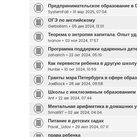
Предпринимательское образование в С
SystemFall
»
31 мар 2025, 07:04
ОГЭ по английскому
Gerbalism
»
05 дек 2024, 13:01
Теорема о энтропия капитала. Опыт у
Ivanov
»
03 ноя 2024, 17:57
Программа поддержки одаренных дет
zaharich
»
22 окт 2024, 05:10
Как перевести ребенка в другую школу
Hunter
»
10 окт 2024, 10:59
Гранты мэра Петербурга в сфере обра
JoeBlack
»
28 авг 2024, 08:58
Школы с инклюзивным образованием 
Ant
»
22 авг 2024, 07:44
Ментальная арифметика в домашних 
Small97
»
02 авг 2024, 04:04
Питание в детских садах
Pavel_Lidov
»
29 июл 2024, 07:11
права ребенка