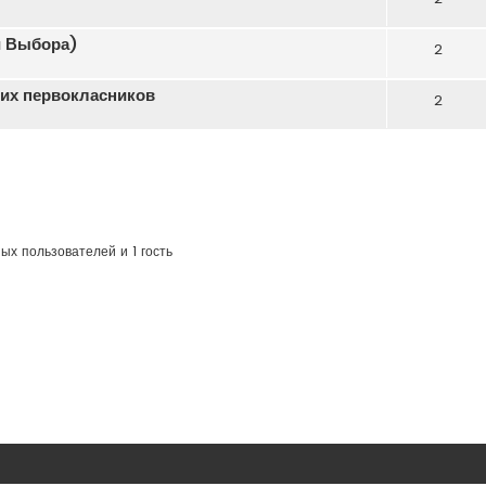
и Выбора)
2
их первокласников
2
ых пользователей и 1 гость