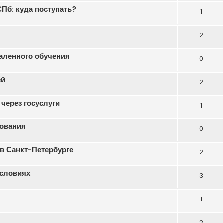
Пб: куда поступать?
1
2
даленного обучения
0
ей
2
 через госуслуги
1
зования
0
в Санкт-Петербурге
2
условиях
3
1
2