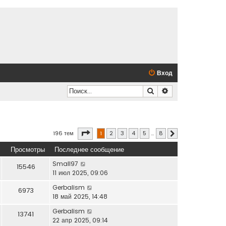
Вход
Поиск
Расширенный по
Страница
1
из
8
196 тем
1
2
3
4
5
…
8
След.
Просмотры
Последнее сообщение
Small97
15546
11 июл 2025, 09:06
Gerbalism
6973
18 май 2025, 14:48
Gerbalism
13741
22 апр 2025, 09:14