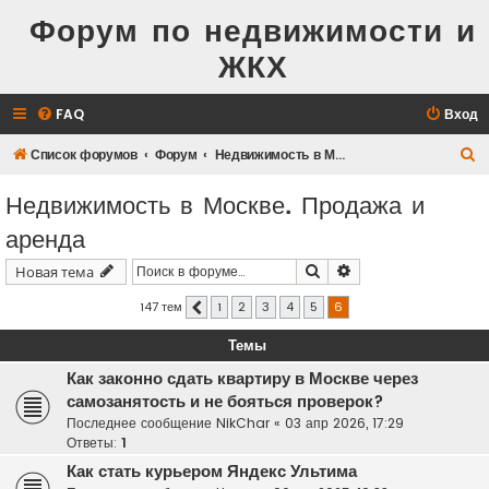
Форум по недвижимости и
ЖКХ
FAQ
Вход
П
Список форумов
Форум
Недвижимость в Москве. Продажа и аренда
о
Недвижимость в Москве. Продажа и
и
аренда
с
к
Поиск
Расширенный поис
Новая тема
147 тем
1
2
3
4
5
6
Пред.
Темы
Как законно сдать квартиру в Москве через
самозанятость и не бояться проверок?
Последнее сообщение
NikChar
«
03 апр 2026, 17:29
Ответы:
1
Как стать курьером Яндекс Ультима