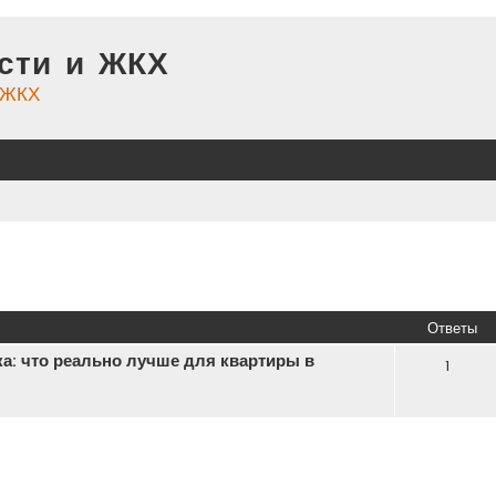
сти и ЖКХ
и ЖКХ
иренный поиск
Ответы
: что реально лучше для квартиры в
1