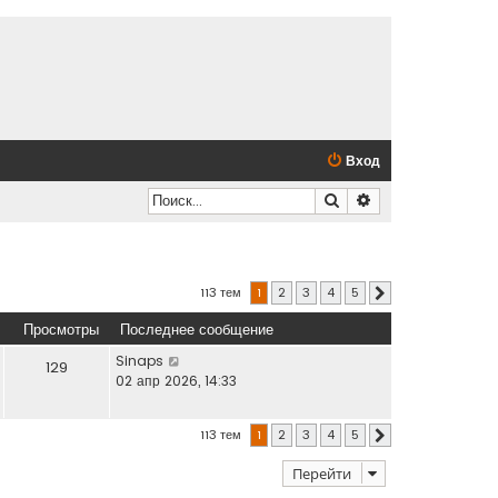
Вход
Поиск
Расширенный по
113 тем
1
2
3
4
5
След.
Просмотры
Последнее сообщение
Sinaps
129
02 апр 2026, 14:33
113 тем
1
2
3
4
5
След.
Перейти