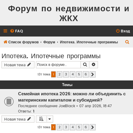
Форум по недвижимости и
ЖКХ
FAQ
Вход
П
Список форумов
Форум
Ипотека. Ипотечные программы
о
Ипотека. Ипотечные программы
и
Поиск
Расширенный поис
Новая тема
с
к
131 тема
1
2
3
4
5
6
След.
Темы
Семейная ипотека 2026: можно ли объединить с
материнским капиталом и субсидией?
Последнее сообщение
JoeBlack
«
07 апр 2026, 18:47
Ответы:
1
Новая тема
131 тема
1
2
3
4
5
6
След.