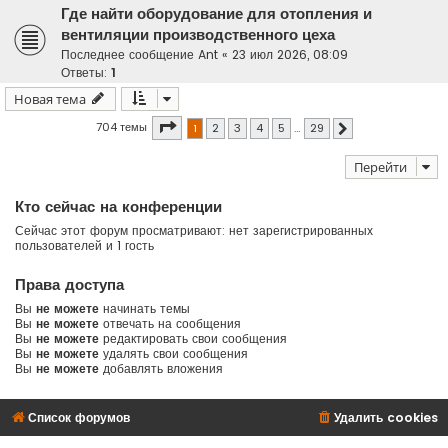
Где найти оборудование для отопления и
вентиляции производственного цеха
Последнее сообщение
Ant
«
23 июл 2026, 08:09
Ответы:
1
Новая тема
Страница
1
из
29
704 темы
1
2
3
4
5
…
29
След.
Перейти
Кто сейчас на конференции
Сейчас этот форум просматривают: нет зарегистрированных
пользователей и 1 гость
Права доступа
Вы
не можете
начинать темы
Вы
не можете
отвечать на сообщения
Вы
не можете
редактировать свои сообщения
Вы
не можете
удалять свои сообщения
Вы
не можете
добавлять вложения
Список форумов
Удалить cookies