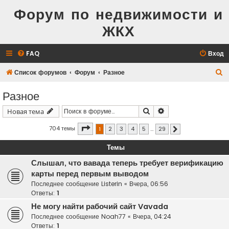
Форум по недвижимости и
ЖКХ
FAQ
Вход
П
Список форумов
Форум
Разное
о
Разное
и
Поиск
Расширенный поис
Новая тема
с
к
Страница
1
из
29
704 темы
1
2
3
4
5
…
29
След.
Темы
Слышал, что вавада теперь требует верификацию
карты перед первым выводом
Последнее сообщение
Listerin
«
Вчера, 06:56
Ответы:
1
Не могу найти рабочий сайт Vavada
Последнее сообщение
Noah77
«
Вчера, 04:24
Ответы:
1