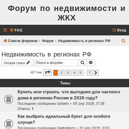
Форум по недвижимости и
ЖКХ
FAQ
Вход
П
Список форумов
Форум
Недвижимость в регионах РФ
о
Недвижимость в регионах РФ
и
Поиск
Расширенный поис
Новая тема
с
к
Страница
1
из
7
167 тем
1
2
3
4
5
…
7
След.
Темы
Купить или строить: что выгоднее для частного
дома в регионах России в 2026 году?
Последнее сообщение
Listerin
«
05 апр 2026, 17:26
Ответы:
1
Как выбрать идеальный букет для особого
случая?
Последнее сообщение
Gerbalism
«
22 апр 2025, 11:52