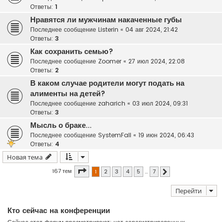
Ответы:
1
Нравятся ли мужчинам накаченные губы
Последнее сообщение
Listerin
«
04 авг 2024, 21:42
Ответы:
3
Как сохранить семью?
Последнее сообщение
Zoomer
«
27 июл 2024, 22:08
Ответы:
2
В каком случае родители могут подать на
алименты на детей?
Последнее сообщение
zaharich
«
03 июл 2024, 09:31
Ответы:
3
Мысль о браке...
Последнее сообщение
SystemFall
«
19 июн 2024, 06:43
Ответы:
4
Новая тема
Страница
1
из
7
167 тем
1
2
3
4
5
…
7
След.
Перейти
Кто сейчас на конференции