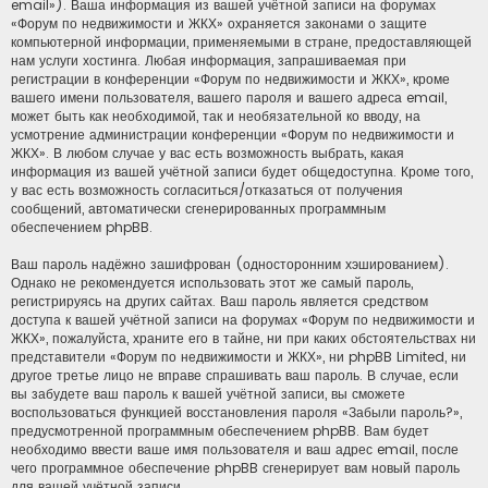
email»). Ваша информация из вашей учётной записи на форумах
«Форум по недвижимости и ЖКХ» охраняется законами о защите
компьютерной информации, применяемыми в стране, предоставляющей
нам услуги хостинга. Любая информация, запрашиваемая при
регистрации в конференции «Форум по недвижимости и ЖКХ», кроме
вашего имени пользователя, вашего пароля и вашего адреса email,
может быть как необходимой, так и необязательной ко вводу, на
усмотрение администрации конференции «Форум по недвижимости и
ЖКХ». В любом случае у вас есть возможность выбрать, какая
информация из вашей учётной записи будет общедоступна. Кроме того,
у вас есть возможность согласиться/отказаться от получения
сообщений, автоматически сгенерированных программным
обеспечением phpBB.
Ваш пароль надёжно зашифрован (односторонним хэшированием).
Однако не рекомендуется использовать этот же самый пароль,
регистрируясь на других сайтах. Ваш пароль является средством
доступа к вашей учётной записи на форумах «Форум по недвижимости и
ЖКХ», пожалуйста, храните его в тайне, ни при каких обстоятельствах ни
представители «Форум по недвижимости и ЖКХ», ни phpBB Limited, ни
другое третье лицо не вправе спрашивать ваш пароль. В случае, если
вы забудете ваш пароль к вашей учётной записи, вы сможете
воспользоваться функцией восстановления пароля «Забыли пароль?»,
предусмотренной программным обеспечением phpBB. Вам будет
необходимо ввести ваше имя пользователя и ваш адрес email, после
чего программное обеспечение phpBB сгенерирует вам новый пароль
для вашей учётной записи.