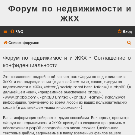
Форум по недвижимости и
ЖКХ
FAQ
Вход
П
Список форумов
о
Форум по недвижимости и ЖКХ - Соглашение о
и
конфиденциальности
с
к
Это соглашение подробно объясняет, как «Форум по недвижимости и
ЖКХ» и его подразделения (в дальнейшем «мы», «наш», «Форум по
недвижимости и ЖКХ», «https://nedvigimost.best-talk.ru») и phpBB (в
дальнейшем «они», «программное обеспечение phpBB»,
«www.phpbb.com», «phpBB Limited», «phpBB Teams») используют
информацию, полученную во время любой из ваших пользовательских
сессий (в дальнейшем «ваша информация»).
Ваша информация собирается двумя способами. Во-первых, просмотр
«Форум по недвижимости и ЖКХ» приведёт к созданию программным
обеспечением phpBB определённого числа cookies (небольшие
текстовые файлы, загружаемые в папку временных файлов вашего