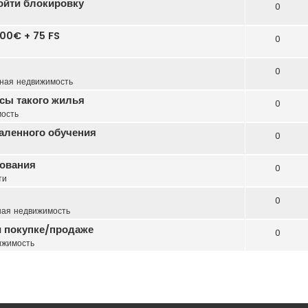
бойти блокировку
0
00€ + 75 FS
0
0
ная недвижимость
сы такого жилья
0
ость
даленного обучения
0
зования
0
ти
0
ная недвижимость
 покупке/продаже
0
ижимость