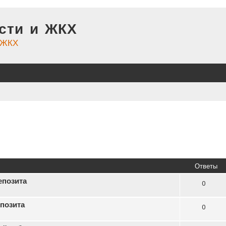
сти и ЖКХ
и ЖКХ
Ответы
епозита
0
епозита
0