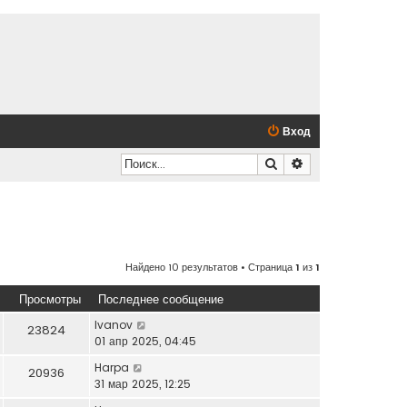
Вход
Поиск
Расширенный по
Найдено 10 результатов • Страница
1
из
1
Просмотры
Последнее сообщение
Ivanov
23824
01 апр 2025, 04:45
Harpa
20936
31 мар 2025, 12:25