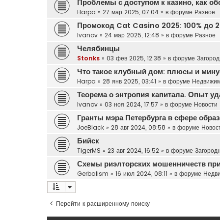
Проблемы с доступом к казино, как о
Harpa
»
27 мар 2025, 07:04
» в форуме
Разное
Промокод Cat Casino 2025: 100% до 2
Ivanov
»
24 мар 2025, 12:48
» в форуме
Разное
Челябинцы
Stonks
»
03 фев 2025, 12:38
» в форуме
Загород
Что такое клубный дом: плюсы и мину
Harpa
»
28 янв 2025, 03:41
» в форуме
Недвижим
Теорема о энтропия капитала. Опыт у
Ivanov
»
03 ноя 2024, 17:57
» в форуме
Новости
Гранты мэра Петербурга в сфере обра
JoeBlack
»
28 авг 2024, 08:58
» в форуме
Новос
Бийск
TigerMS
»
23 авг 2024, 16:52
» в форуме
Загород
Схемы риэлторских мошенничеств при
Gerbalism
»
16 июл 2024, 08:11
» в форуме
Недв
Перейти к расширенному поиску