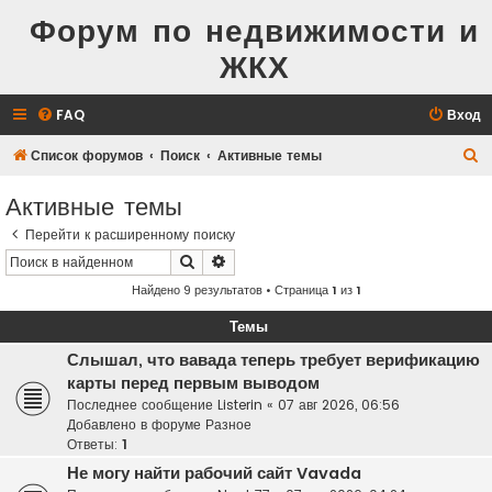
Форум по недвижимости и
ЖКХ
FAQ
Вход
П
Список форумов
Поиск
Активные темы
о
Активные темы
и
Перейти к расширенному поиску
с
Поиск
Расширенный поиск
к
Найдено 9 результатов • Страница
1
из
1
Темы
Слышал, что вавада теперь требует верификацию
карты перед первым выводом
Последнее сообщение
Listerin
«
07 авг 2026, 06:56
Добавлено в форуме
Разное
Ответы:
1
Не могу найти рабочий сайт Vavada