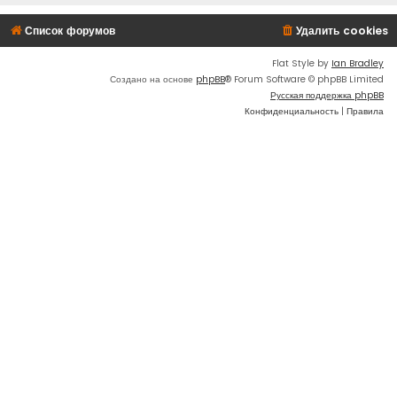
Список форумов
Удалить cookies
Flat Style by
Ian Bradley
Создано на основе
phpBB
® Forum Software © phpBB Limited
Русская поддержка phpBB
Конфиденциальность
|
Правила