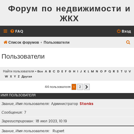
Форум по недвижимости и
ЖКХ
FAQ
Вход
П
Список форумов
Пользователи
о
Пользователи
и
с
Найти пользователя
•
Все
A
B
C
D
E
F
G
H
I
J
K
L
M
N
O
P
Q
R
S
T
U
V
к
W
X
Y
Z
Другая
44 пользователя
1
2
След.
ИМЯ ПОЛЬЗОВАТЕЛЯ
Звание, Имя пользователя
Администратор
Stonks
Сообщения
7
Зарегистрирован
18 июл 2023, 10:19
Звание, Имя пользователя
Rupert