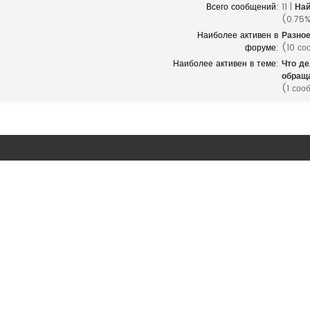
Всего сообщений:
11 |
Най
(0.75%
Наиболее активен в
Разно
форуме:
(10 со
Наиболее активен в теме:
Что де
обраща
(1 соо