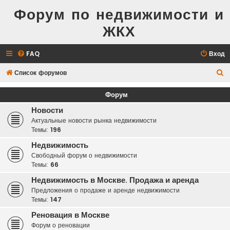
Форум по недвижимости и
ЖКХ
FAQ
Вход
П
Список форумов
о
Форум
и
Новости
с
Актуальные новости рынка недвижимости
к
Темы:
196
Недвижимость
Свободный форум о недвижимости
Темы:
66
Недвижимость в Москве. Продажа и аренда
Предложения о продаже и аренде недвижимости
Темы:
147
Реновация в Москве
Форум о реновации