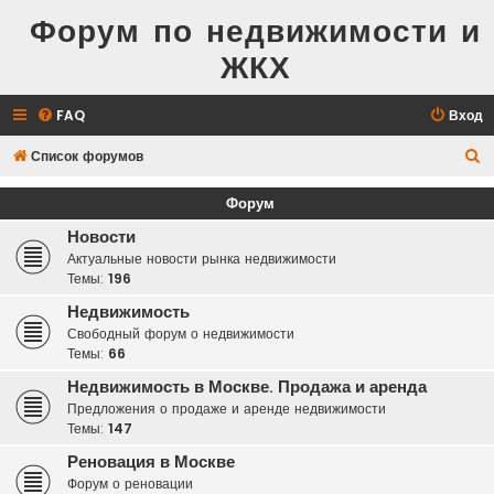
Форум по недвижимости и
ЖКХ
FAQ
Вход
П
Список форумов
о
Форум
и
Новости
с
Актуальные новости рынка недвижимости
к
Темы:
196
Недвижимость
Свободный форум о недвижимости
Темы:
66
Недвижимость в Москве. Продажа и аренда
Предложения о продаже и аренде недвижимости
Темы:
147
Реновация в Москве
Форум о реновации