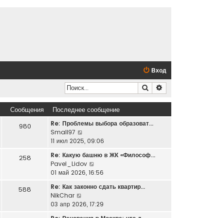
Вход
Поиск
Расширенный по
Сообщения
Последнее сообщение
Re: Проблемы выбора образоват…
980
П
Small97
е
11 июл 2025, 09:06
р
Re: Какую башню в ЖК «Философ…
258
е
П
Pavel_Lidov
й
е
01 май 2026, 16:56
т
р
и
Re: Как законно сдать квартир…
588
е
к
П
NikChar
й
п
е
03 апр 2026, 17:29
т
о
р
и