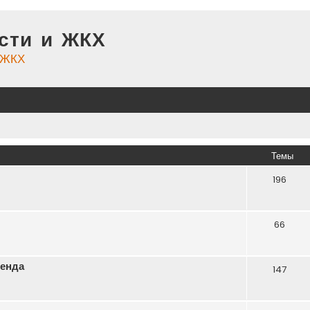
сти и ЖКХ
и ЖКХ
Темы
196
66
ренда
147